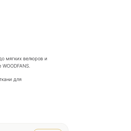
до мягких велюров и
ве WOODFANS.
ткани для