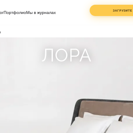
ЗАГРУЗИТЕ
ог
Портфолио
Мы в журналах
a
ФАЙЛЫ
ДО 3 ШТ.
PDF, DWG, JPG
ЛОРА
— клик или
перетащите
ИМЯ
СОГЛАСЕН С
ПОЛИТ
КОНФИДЕНЦИАЛЬНО