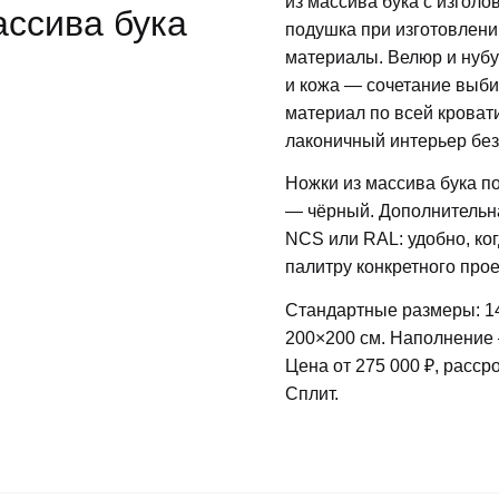
из массива бука с изголо
ассива бука
подушка при изготовлени
материалы. Велюр и нубук
и кожа — сочетание выби
материал по всей кровати
лаконичный интерьер без
Ножки из массива бука п
— чёрный. Дополнительн
NCS или RAL: удобно, ког
палитру конкретного прое
Стандартные размеры: 14
200×200 см. Наполнение
Цена от 275 000 ₽, расср
Сплит.