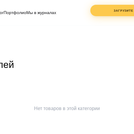
ЗАГРУЗИТЕ
ог
Портфолио
Мы в журналах
ФАЙЛЫ
ДО 3 ШТ.
PDF, DWG, JPG
— клик или
перетащите
лей
ИМЯ
СОГЛАСЕН С
ПОЛИТ
КОНФИДЕНЦИАЛЬНО
Нет товаров в этой категории