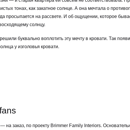
изни — и старая квартира ей совсем не соответствовала. П
стых тонах, как закатное солнце. А она мечтала о противо
да просыпается на рассвете. И об ощущении, которое бывае
 восходящему солнцу.
 решили буквально воплотить эту мечту в кровати. Так появ
лнца у изголовья кровати.
fans
 на заказ, по проекту Brimmer Family Interiors. Основатель