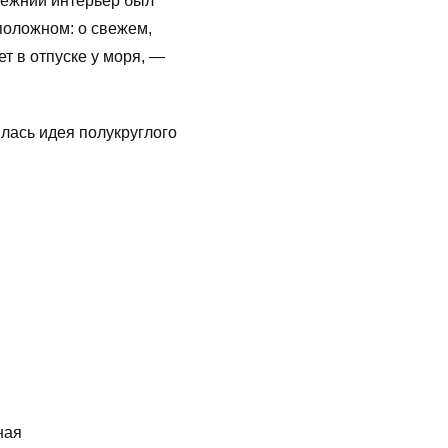
режний интерьер был
положном: о свежем,
т в отпуске у моря, —
илась идея полукруглого
ная