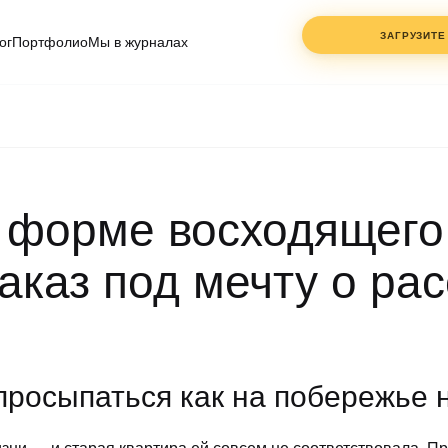
ЗАГРУЗИТЕ
ог
Портфолио
Мы в журналах
ФАЙЛЫ
ДО 3 ШТ.
PDF, DWG, JPG
— клик или
перетащите
 форме восходящего
ИМЯ
заказ под мечту о ра
СОГЛАСЕН С
ПОЛИТ
КОНФИДЕНЦИАЛЬНО
просыпаться как на побережье 