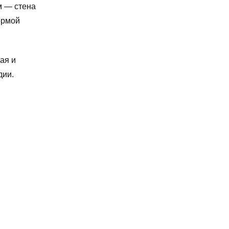
м — стена
ормой
ая и
дии.