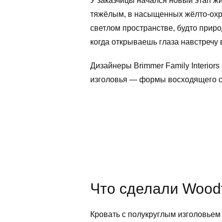
У заказчицы начался новый этап ж
тяжёлым, в насыщенных жёлто-охри
светлом пространстве, будто приро
когда открываешь глаза навстречу
Дизайнеры Brimmer Family Interiors
изголовья — формы восходящего со
Что сделали Wood
Кровать с полукруглым изголовьем —