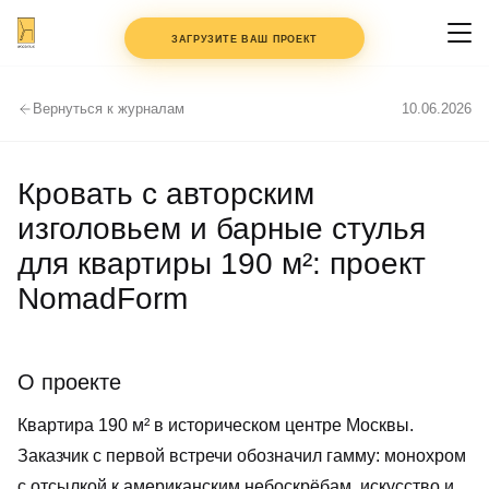
+7 (495) 147-97-77
ЗАГРУЗИТЕ ВАШ ПРОЕКТ
Вернуться к журналам
10.06.2026
ФАЙЛЫ
ДО 3 ШТ.
PDF, DWG, JPG — клик или
Кровать с авторским
перетащите
изголовьем и барные стулья
КОММЕНТАРИЙ
для квартиры 190 м²: проект
NomadForm
ИМЯ
О проекте
ТЕЛЕФОН
Квартира 190 м² в историческом центре Москвы.
Заказчик с первой встречи обозначил гамму: монохром
СОГЛАСЕН С
ПОЛИТИКОЙ
с отсылкой к американским небоскрёбам, искусство и