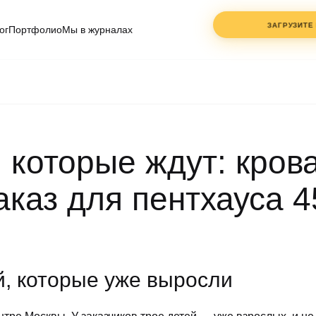
ЗАГРУЗИТЕ
ог
Портфолио
Мы в журналах
ФАЙЛЫ
ДО 3 ШТ.
PDF, DWG, JPG
— клик или
перетащите
, которые ждут: кров
ИМЯ
аказ для пентхауса 4
СОГЛАСЕН С
ПОЛИТ
КОНФИДЕНЦИАЛЬНО
й, которые уже выросли