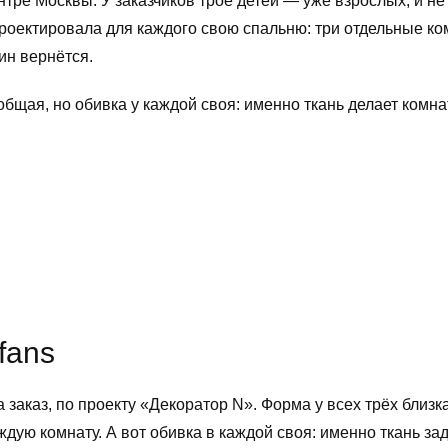
нтре Москвы. У заказчиков трое детей — уже взрослых, и не
роектировала для каждого свою спальню: три отдельные ко
яин вернётся.
общая, но обивка у каждой своя: именно ткань делает комна
fans
 заказ, по проекту «Декоратор N». Форма у всех трёх близк
ую комнату. А вот обивка в каждой своя: именно ткань за