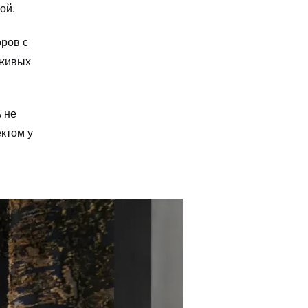
ой.
оров с
 живых
 не
ктом у