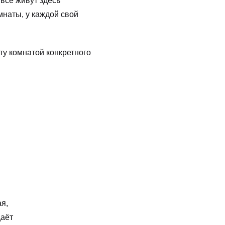
 все живут здесь
мнаты, у каждой свой
ту комнатой конкретного
ая,
даёт