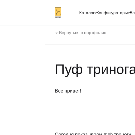
Каталог
Конфигураторы
Бл
Вернуться в портфолио
Пуф триног
Все привет!
Сегодня показываем пуф треногу.