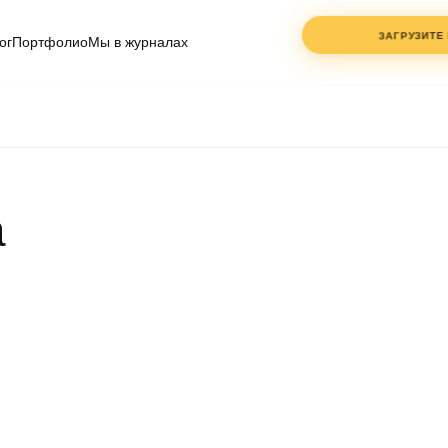
ЗАГРУЗИТЕ
ог
Портфолио
Мы в журналах
ФАЙЛЫ
ДО 3 ШТ.
PDF, DWG, JPG
— клик или
перетащите
а
ИМЯ
СОГЛАСЕН С
ПОЛИТ
КОНФИДЕНЦИАЛЬНО