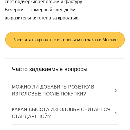
свет подчёркивает объём и фактуру.
Вечером — камерный свет, днём —
выразительная стена за кроватью.
Рассчитать кровать с изголовьем на заказ в Москве
Часто задаваемые вопросы
МОЖНО ЛИ ДОБАВИТЬ РОЗЕТКУ В
ИЗГОЛОВЬЕ ПОСЛЕ ПОКУПКИ?
Технически это возможно, но требует
КАКАЯ ВЫСОТА ИЗГОЛОВЬЯ СЧИТАЕТСЯ
вскрытия обивки, работы с каркасом,
СТАНДАРТНОЙ?
подвода кабеля и лицензированного
электрика. Результат уступает встроенному
Для большинства спален с потолками 260–