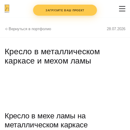
+7 (495) 147-97-77
ЗАГРУЗИТЕ ВАШ ПРОЕКТ
Вернуться в портфолио
28.07.2026
ФАЙЛЫ
ДО 3 ШТ.
PDF, DWG, JPG — клик или
Кресло в металлическом
перетащите
каркасе и мехом ламы
КОММЕНТАРИЙ
ИМЯ
ТЕЛЕФОН
Кресло в мехе ламы на
металлическом каркасе
СОГЛАСЕН С
ПОЛИТИКОЙ