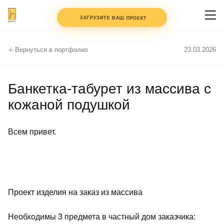
+7 (495) 147-97-77
ЗАГРУЗИТЕ ВАШ ПРОЕКТ
Вернуться в портфолио
23.03.2026
ФАЙЛЫ
ДО 3 ШТ.
PDF, DWG, JPG — клик или
Банкетка-табурет из массива с
перетащите
кожаной подушкой
КОММЕНТАРИЙ
Всем привет.
ИМЯ
ТЕЛЕФОН
Проект изделия на заказ из массива
Необходимы 3 предмета в частный дом заказчика:
СОГЛАСЕН С
ПОЛИТИКОЙ